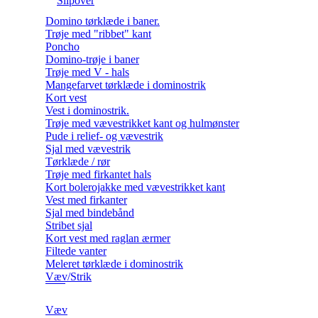
Slipover
Domino tørklæde i baner.
Trøje med "ribbet" kant
Poncho
Domino-trøje i baner
Trøje med V - hals
Mangefarvet tørklæde i dominostrik
Kort vest
Vest i dominostrik.
Trøje med vævestrikket kant og hulmønster
Pude i relief- og vævestrik
Sjal med vævestrik
Tørklæde / rør
Trøje med firkantet hals
Kort bolerojakke med vævestrikket kant
Vest med firkanter
Sjal med bindebånd
Stribet sjal
Kort vest med raglan ærmer
Filtede vanter
Meleret tørklæde i dominostrik
Væv/Strik
Væv