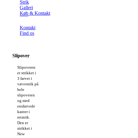
Strik
Galleri
Køb & Kontakt
Kontakt
Find os
Slipover
Slipoveren
er strikket i
3 farver i
vævestrik på
hele
slipoveren
og med
ensfarvede
kanter i
retstrik.
Den er
strikket i
New