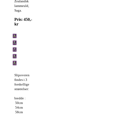
Zealandsk
lammeuld,
Saga.
Pris: 450,-
kr
Slipoveren
findes i 3
forskellige
strørrelser:
bredde :
50cm
54cm
58cm